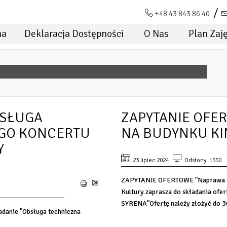
+48 43 843 86 40
na
Deklaracja Dostępności
O Nas
Plan Zaj
BSŁUGA
ZAPYTANIE OFE
GO KONCERTU
NA BUDYNKU KI
Y
23 lipiec 2024
Odsłony: 1550
ZAPYTANIE OFERTOWE "Naprawa da
Kultury zaprasza do składania ofe
SYRENA"Ofertę należy złożyć do 30
adanie "Obsługa techniczna