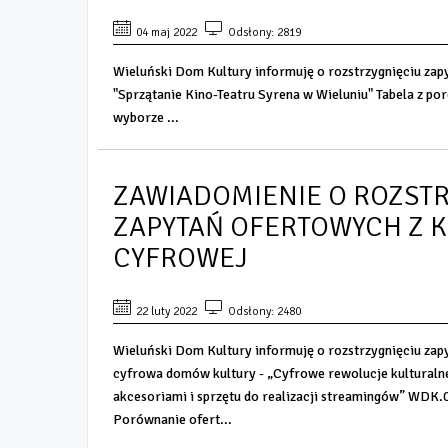
04 maj 2022
Odsłony: 2819
Wieluński Dom Kultury informuję o rozstrzygnięciu zapy
"Sprzątanie Kino-Teatru Syrena w Wieluniu" Tabela z p
wyborze ...
ZAWIADOMIENIE O ROZST
ZAPYTAŃ OFERTOWYCH Z 
CYFROWEJ
22 luty 2022
Odsłony: 2480
Wieluński Dom Kultury informuję o rozstrzygnięciu zap
cyfrowa domów kultury - „Cyfrowe rewolucje kulturaln
akcesoriami i sprzętu do realizacji streamingów” WD
Porównanie ofert...