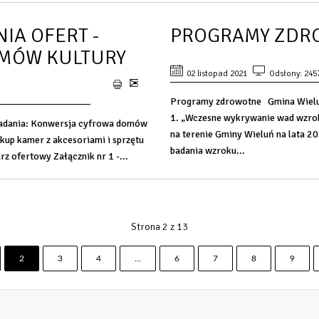
IA OFERT -
PROGRAMY ZDR
MÓW KULTURY
02 listopad 2021
Odsłony: 245
Programy zdrowotne Gmina Wieluń 
1. „Wczesne wykrywanie wad wzro
 zadania: Konwersja cyfrowa domów
na terenie Gminy Wieluń na lata 
akup kamer z akcesoriami i sprzętu
badania wzroku...
z ofertowy Załącznik nr 1 -...
Strona 2 z 13
2
3
4
...
6
7
8
9