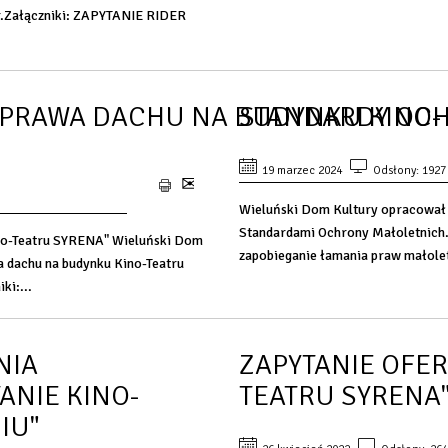
r.Załączniki: ZAPYTANIE RIDER
APRAWA DACHU NA BUDYNKU KINO-
STANDARDY OC
19 marzec 2024
Odsłony: 1927
Wieluński Dom Kultury opracował i
Standardami Ochrony Małoletnich.
o-Teatru SYRENA" Wieluński Dom
zapobieganie łamania praw małolet
a dachu na budynku Kino-Teatru
ki:...
NIA
ZAPYTANIE OFER
ANIE KINO-
TEATRU SYRENA
IU"