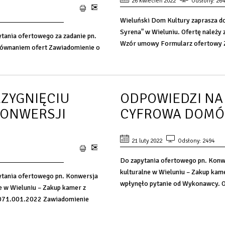
26 kwiecień 2022
Odsłony: 26
Wieluński Dom Kultury zaprasza do 
Syrena" w Wieluniu. Ofertę należy 
tania ofertowego za zadanie pn.
Wzór umowy Formularz ofertowy Za
orównaniem ofert Zawiadomienie o
RZYGNIĘCIU
ODPOWIEDZI NA
KONWERSJI
CYFROWA DOMÓ
21 luty 2022
Odsłony: 2494
Do zapytania ofertowego pn. Konw
kulturalne w Wieluniu – Zakup kame
ytania ofertowego pn. Konwersja
wpłynęło pytanie od Wykonawcy. Od
e w Wieluniu – Zakup kamer z
K.071.001.2022 Zawiadomienie