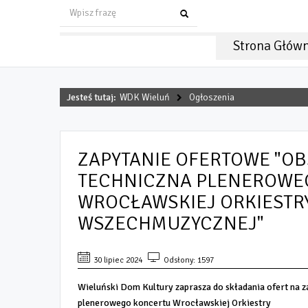
Strona Głów
Jesteś tutaj:
WDK Wieluń
Ogłoszenia
ZAPYTANIE OFERTOWE "O
TECHNICZNA PLENEROWE
WROCŁAWSKIEJ ORKIESTR
WSZECHMUZYCZNEJ"
30 lipiec 2024
Odsłony: 1597
Wieluński Dom Kultury zaprasza do składania ofert na z
plenerowego koncertu Wrocławskiej Orkiestry