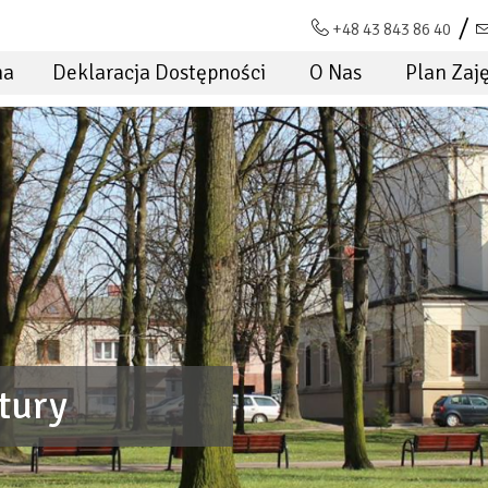
+48 43 843 86 40
na
Deklaracja Dostępności
O Nas
Plan Zaj
ENA