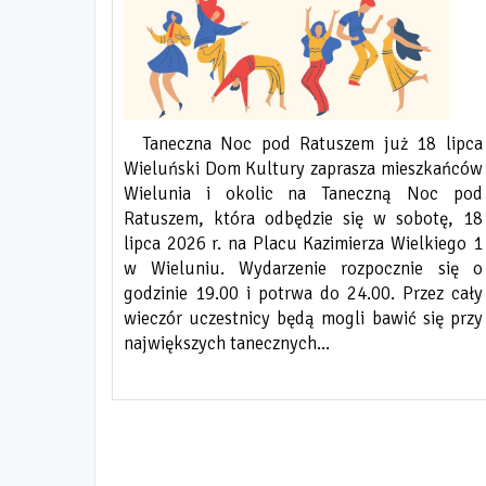
...
To nie był łatwy wybór! Poziom był naprawdę
Posłuchaj na żywo niezwykłego koncertu,
wysoki, ale udało się wyłonić zwycięzców
podczas którego jeden artysta na scenie
konkursu „Zatrzymane w kadrze – scenki
zabierze Cię w świat elektryzujących,
Taneczna Noc pod Ratuszem już 18 lipca
rodzajowe z Chłopów”! Komisja w składzie:
wzruszających piosenek! Radek Bolewski Solo
Wieluński Dom Kultury zaprasza mieszkańców
Elżbieta Kalińska - dyrektor WDK Piotr
Act - to najnowsza odsłona twórczości
Wielunia i okolic na Taneczną Noc pod
Pabisiak - fotograf Marlena Włodarczyk -
perkusisty, wokalisty, autora tekstów i
Ratuszem, która odbędzie się w sobotę, 18
dyrektor MiGBP I miejsce – klasa 6, Szkoła
kompozytora, który jednocześnie gra na
lipca 2026 r. na Placu Kazimierza Wielkiego 1
Podstawowa im. M. Konopnickiej w
instrumentach klawiszowych, perkusyjnych i
w Wieluniu. Wydarzenie rozpocznie się o
Masłowicach II miejsce – klasa 6, Szkoła
śpiewa. Cechą charakterystyczną jego
godzinie 19.00 i potrwa do 24.00. Przez cały
Podstawowa im. W...
solowych występów jest łączenie śpiewu z grą
wieczór uczestnicy będą mogli bawić się przy
na perkusji. Koncert wypełnią...
największych tanecznych...