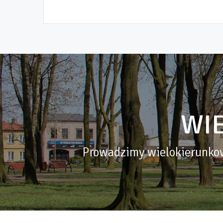
WI
Prowadzimy wielokierunkow