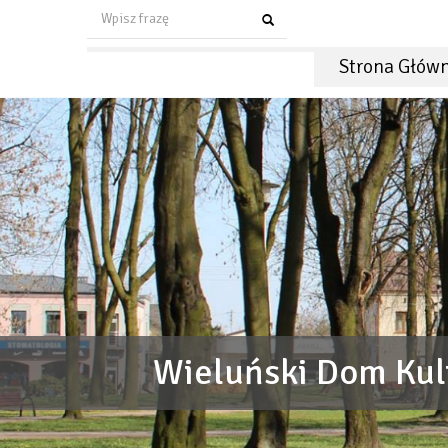
Strona Głów
KINO -TEATR SYR