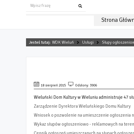
Strona Głów
Jesteś tutaj:
WDK Wieluń
Usługi
Słupy ogłoszenio
SŁUPY OGŁOSZENIOWE
18 sierpień 2015
Odsłony: 3906
Wieluński Dom Kultury w Wieluniu administruje 47 sł
Zarządzenie Dyrektora Wieluńskiego Domu Kultury
Wniosek o pozwolenie na umieszczenie ogłoszenia n
Wykaz słupów ogłoszeniowo - reklamowych na tereni
Cennik ogłoszeń umieszczanych na słupach ogłoszen