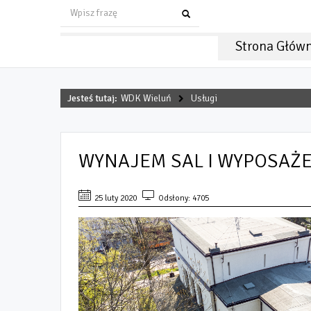
Strona Głów
Jesteś tutaj:
WDK Wieluń
Usługi
WYNAJEM SAL I WYPOSAŻ
25 luty 2020
Odsłony: 4705