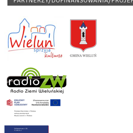
PARTNERZY/DOFINANSOWANIA/PROJE