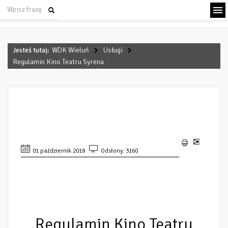
Jesteś tutaj:
WDK Wieluń
Usługi
Regulamin Kino Teatru Syrena
REGULAMIN KINO TEATRU
SYRENA
01 październik 2018
Odsłony: 3160
Regulamin Kino Teatru