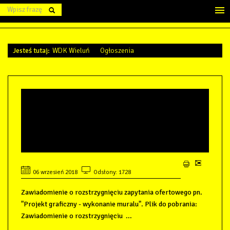
Jesteś tutaj:
WDK Wieluń
Ogłoszenia
ZAWIADOMIENIE O WYBORZE
OFERTY PN. "PROJEKT
GRAFICZNY - WYKONANIE
MURALU"
06 wrzesień 2018
Odsłony: 1728
Zawiadomienie o rozstrzygnięciu zapytania ofertowego pn.
"Projekt graficzny - wykonanie muralu". Plik do pobrania:
Zawiadomienie o rozstrzygnięciu ...