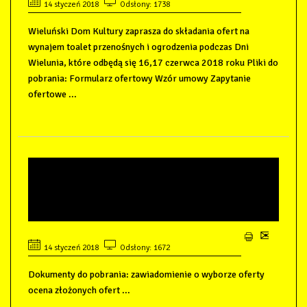
14 styczeń 2018
Odsłony: 1738
Wieluński Dom Kultury zaprasza do składania ofert na
wynajem toalet przenośnych i ogrodzenia podczas Dni
Wielunia, które odbędą się 16,17 czerwca 2018 roku Pliki do
pobrania: Formularz ofertowy Wzór umowy Zapytanie
ofertowe ...
ROZSTRZYGNIĘCIE OFERT -
PROFILAKTYKA I KOREKCJA
WZROKU NASZYCH DZIECI
14 styczeń 2018
Odsłony: 1672
Dokumenty do pobrania: zawiadomienie o wyborze oferty
ocena złożonych ofert ...