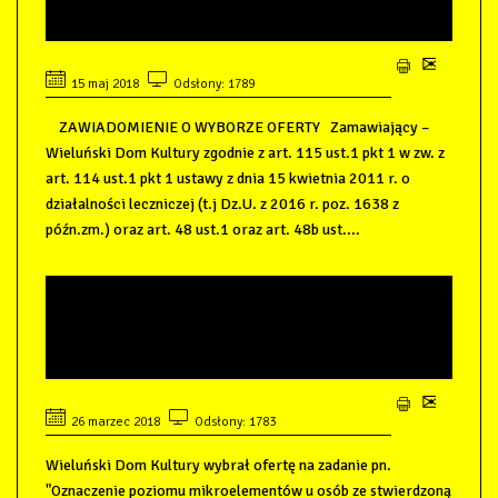
GENETYCZNE
15 maj 2018
Odsłony: 1789
ZAWIADOMIENIE O WYBORZE OFERTY Zamawiający –
Wieluński Dom Kultury zgodnie z art. 115 ust.1 pkt 1 w zw. z
art. 114 ust.1 pkt 1 ustawy z dnia 15 kwietnia 2011 r. o
działalności leczniczej (t.j Dz.U. z 2016 r. poz. 1638 z
późn.zm.) oraz art. 48 ust.1 oraz art. 48b ust....
ZAWIADOMIENIE O WYBORZE
OFERTY - POZIOM
MIKROELEMENTÓW
26 marzec 2018
Odsłony: 1783
Wieluński Dom Kultury wybrał ofertę na zadanie pn.
"Oznaczenie poziomu mikroelementów u osób ze stwierdzoną