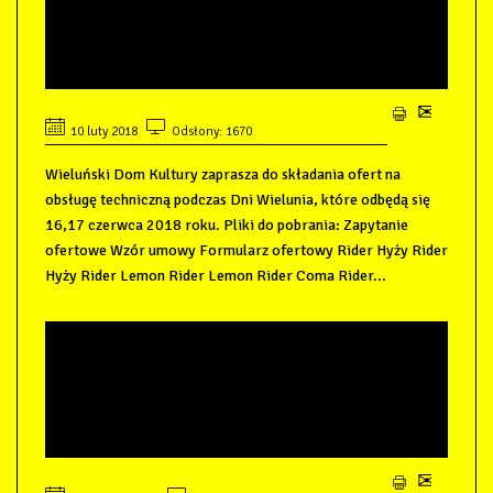
SKŁADANIA OFERT OBSŁUGA
TECHNICZNA DNI WIELUNIA
2018
10 luty 2018
Odsłony: 1670
Wieluński Dom Kultury zaprasza do składania ofert na
obsługę techniczną podczas Dni Wielunia, które odbędą się
16,17 czerwca 2018 roku. Pliki do pobrania: Zapytanie
ofertowe Wzór umowy Formularz ofertowy Rider Hyży Rider
Hyży Rider Lemon Rider Lemon Rider Coma Rider...
ZAPROSZENIE DO
SKŁADANIA OFERT TOALETY I
OGRODZENIE DNI WIELUNIA
2018