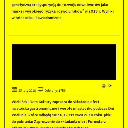
genetyczną predyspozycją do rozwoju nowotworów jako
marker wysokiego ryzyka rozwoju raków” w 2018 r. Wyniki
w załączniku: Zawiadomienie ...
ZAPROSZENIE DO
SKŁADANIA OFERT NA
STOISKA GASTRONOMICZNE I
WESOŁE MIASTECZKO
23 luty 2018
Odsłony: 1759
Wieluński Dom Kultury zaprasza do składania ofert
na stoiska gastronomiczne i wesołe miasteczko podczas Dni
Wielunia, które odbędą się 16,17 czerwca 2018 roku. pliki
do pobrania: Zaproszenie do składania ofert Formularz