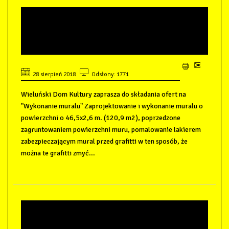
ZAPROSZENIE DO
SKŁADANIA OFERT -
WYKONANIE MURALU
28 sierpień 2018
Odsłony: 1771
Wieluński Dom Kultury zaprasza do składania ofert na
"Wykonanie muralu" Zaprojektowanie i wykonanie muralu o
powierzchni o 46,5x2,6 m. (120,9 m2), poprzedzone
zagruntowaniem powierzchni muru, pomalowanie lakierem
zabezpieczającym mural przed grafitti w ten sposób, że
można te grafitti zmyć...
ZAWIADOMIENIE O WYBORZE
OFERTY - BADANIA