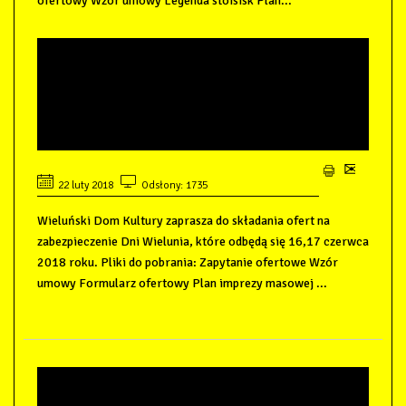
ofertowy Wzór umowy Legenda stoisisk Plan...
ZAPROSZENIE DO
SKŁADANIA OFERT NA
ZABEZPIECZENIE DNI
WIELUNIA 2018
22 luty 2018
Odsłony: 1735
Wieluński Dom Kultury zaprasza do składania ofert na
zabezpieczenie Dni Wielunia, które odbędą się 16,17 czerwca
2018 roku. Pliki do pobrania: Zapytanie ofertowe Wzór
umowy Formularz ofertowy Plan imprezy masowej ...
ZAPROSZENIE DO