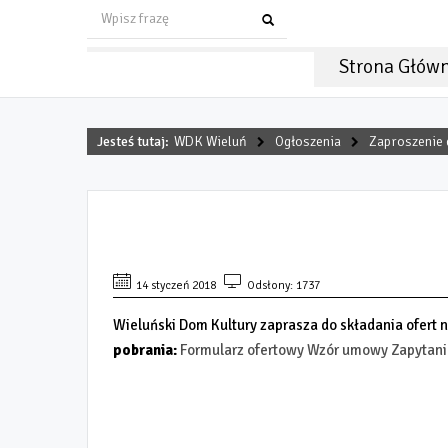
Strona Głów
Jesteś tutaj:
WDK Wieluń
Ogłoszenia
Zaproszenie 
ZAPROSZENIE DO SKŁADAN
14 styczeń 2018
Odsłony: 1737
Wieluński Dom Kultury zaprasza do składania ofert 
pobrania:
Formularz ofertowy
Wzór umowy
Zapytani