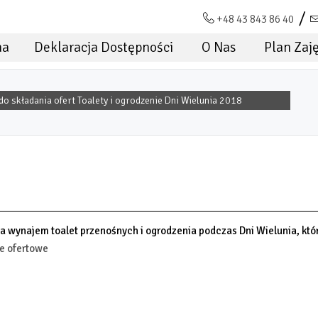
+48 43 843 86 40
na
Deklaracja Dostępności
O Nas
Plan Zaj
do składania ofert Toalety i ogrodzenie Dni Wielunia 2018
IA OFERT TOALETY I OGRODZENIE D
na wynajem toalet przenośnych i ogrodzenia podczas Dni Wielunia, kt
e ofertowe