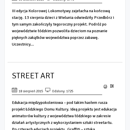
III edycja Kolorowej Lokomotywy zajełacha na końcową
stację. 13 sierpnia dzieci z Wielunia odwiedziły Przedbórz i
tym samym zakończyły tegoroczny projekt. Podróż po
województwie łódzkim pozwoliła dzieciom na poznanie
pięknych zakątków województwa poprzez zabawę.
Uczestnicy...
STREET ART
18 sierpień 2015
Odsłony: 1725
Edukacja międzypokoleniowa – pod takim hasłem rusza
projekt Łódzkiego Domu Kultury. Ideą projektu jest edukacja
animatorów kultury z województwa łódzkiego w zakresie
działań artystycznych z wykorzystaniem sztuki streetartu.
Po czterech edycjach projektu „Graffiti – sztuka...