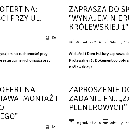
OFERT NA:
ZAPRASZA DO S
I PRZY UL.
"WYNAJEM NIER
KRÓLEWSKIEJ 1"
28 grudzień 2016
Odsłony: 16
 wynajem nieruchomości przy
Wieluński Dom Kultury zaprasza do
 przetargu nieruchomości przy
Królewskiej 1. Dokument do pobran
Królewskiej 1 ...
 OFERT NA
ZAPROSZENIE D
STAWA, MONTAŻ I
ZADANIE PN.: „
O
PLENEROWYCH”
EGO"
06 grudzień 2016
Odsłony: 16