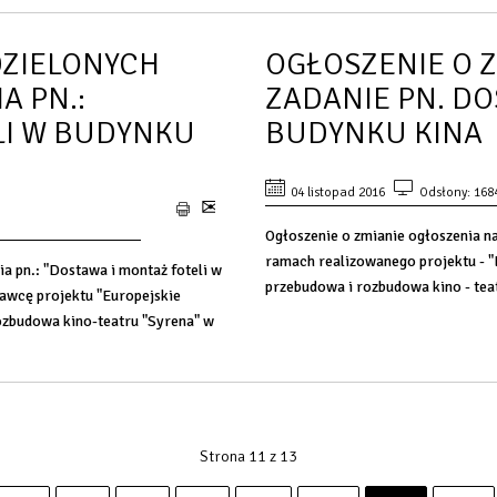
DZIELONYCH
OGŁOSZENIE O 
 PN.:
ZADANIE PN. DO
LI W BUDYNKU
BUDYNKU KINA
04 listopad 2016
Odsłony: 168
Ogłoszenie o zmianie ogłoszenia na
ramach realizowanego projektu - "
 pn.: "Dostawa i montaż foteli w
przebudowa i rozbudowa kino - tea
awcę projektu "Europejskie
rozbudowa kino-teatru "Syrena" w
Strona 11 z 13