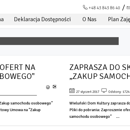
+48 43 843 86 40
na
Deklaracja Dostępności
O Nas
Plan Zaj
 OFERT NA
ZAPRASZA DO S
OBOWEGO"
„ZAKUP SAMOC
27 styczeń 2017
Odsłony: 1724
a „Zakup samochodu osobowego”
Wieluński Dom Kultury zaprasza d
ertowy Umowa na "Zakup
Pliki do pobrania: Zaproszenie o
samochodu osobowego” ...