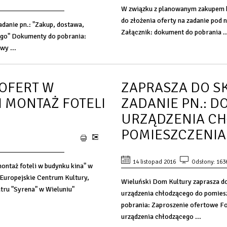
W związku z planowanym zakupem k
do złożenia oferty na zadanie pod
adanie pn.: "Zakup, dostawa,
Załącznik: dokument do pobrania ..
ego" Dokumenty do pobrania:
y ...
OFERT W
ZAPRASZA DO S
I MONTAŻ FOTELI
ZADANIE PN.: D
URZĄDZENIA C
POMIESZCZENIA
14 listopad 2016
Odsłony: 163
montaż foteli w budynku kina" w
Europejskie Centrum Kultury,
Wieluński Dom Kultury zaprasza do
tru "Syrena" w Wieluniu"
urządzenia chłodzącego do pomieszc
pobrania: Zaproszenie ofertowe F
urządzenia chłodzącego ...