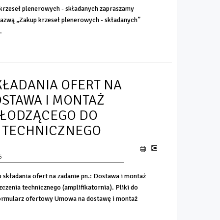
rzeseł plenerowych - składanych zapraszamy
 nazwą „Zakup krzeseł plenerowych - składanych”
.
KŁADANIA OFERT NA
OSTAWA I MONTAŻ
HŁODZĄCEGO DO
 TECHNICZNEGO
6
 składania ofert na zadanie pn.: Dostawa i montaż
zenia technicznego (amplifikatornia). Pliki do
ormularz ofertowy Umowa na dostawę i montaż