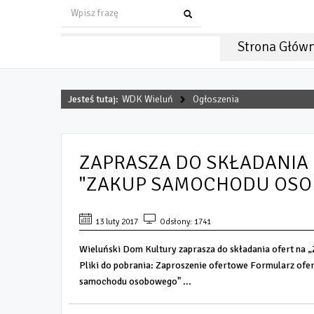
Strona Głów
Jesteś tutaj:
WDK Wieluń
Ogłoszenia
ZAPRASZA DO SKŁADANIA
"ZAKUP SAMOCHODU OS
13 luty 2017
Odsłony: 1741
Wieluński Dom Kultury zaprasza do składania ofert n
Pliki do pobrania: Zaproszenie ofertowe Formularz of
samochodu osobowego" ...