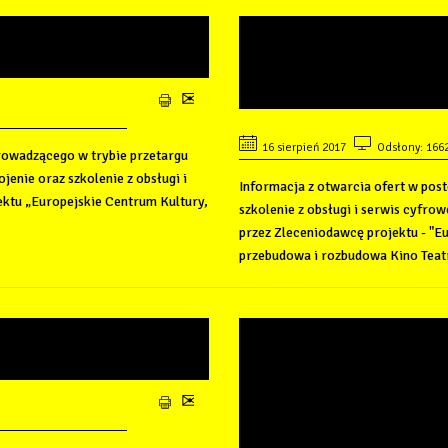
ZE OFERTY NA
INFORMACJA Z 
OWY
PRZETARG - PRO
TEATRU SYRENA
16 sierpień 2017
Odsłony: 166
rowadzącego w trybie przetargu
jenie oraz szkolenie z obsługi i
Informacja z otwarcia ofert w pos
ktu „Europejskie Centrum Kultury,
szkolenie z obsługi i serwis cyfr
przez Zleceniodawcę projektu - "Eu
przebudowa i rozbudowa Kino Teatr
IEROWNIKA DS.
PRZETARG NIEO
"DOSTAWĘ, MONT
SZKOLENIE Z OB
CYFROWEGO PRO