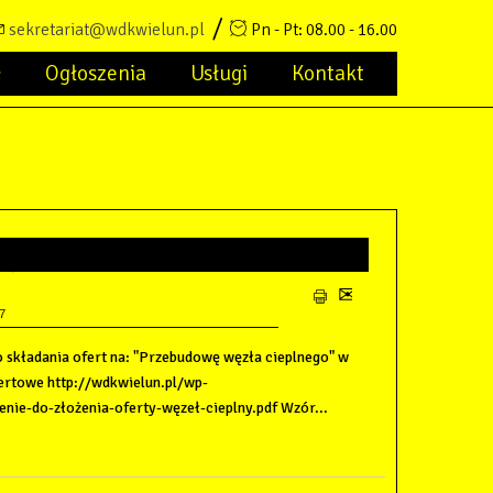
sekretariat@wdkwielun.pl
Pn - Pt: 08.00 - 16.00
ć
Ogłoszenia
Usługi
Kontakt
ĘZŁA CIEPLNEGO
7
 składania ofert na: "Przebudowę węzła cieplnego" w
fertowe http://wdkwielun.pl/wp-
nie-do-złożenia-oferty-węzeł-cieplny.pdf Wzór...