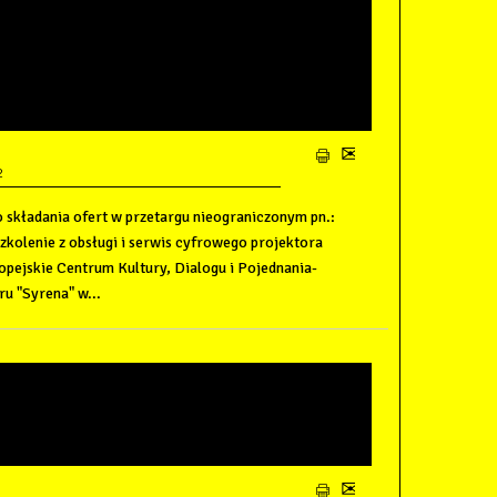
TU "EUROPEJSKIE
Y, DIALOGU I
RZEBUDOWA I ROZBUDOWA
YRENA" W WIELUNIU"
2
 składania ofert w przetargu nieograniczonym pn.:
zkolenie z obsługi i serwis cyfrowego projektora
pejskie Centrum Kultury, Dialogu i Pojednania-
u "Syrena" w...
O SKŁADANIA OFERT W
EDAŻY SAMOCHODU