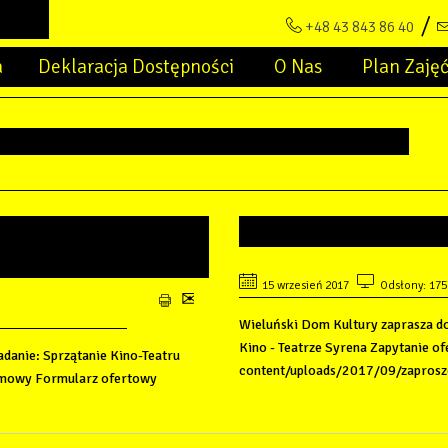
+48 43 843 86 40
a
Deklaracja Dostępności
O Nas
Plan Zaję
IA OFERT -
PRZEBUDOWA W
 SYRENA
15 wrzesień 2017
Odsłony: 175
Wieluński Dom Kultury zaprasza do
Kino - Teatrze Syrena Zapytanie o
adanie: Sprzątanie Kino-Teatru
content/uploads/2017/09/zaprosze
 umowy Formularz ofertowy