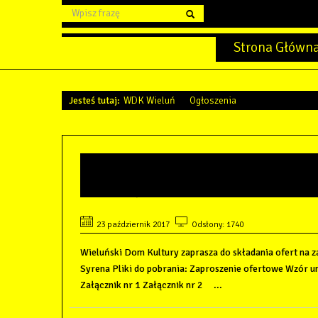
Strona Główn
Jesteś tutaj:
WDK Wieluń
Ogłoszenia
ZAPROSZENIE DO SKŁADAN
SPRZĄTANIE KINO-TEATRU
23 październik 2017
Odsłony: 1740
Wieluński Dom Kultury zaprasza do składania ofert na z
Syrena Pliki do pobrania: Zaproszenie ofertowe Wzór
Załącznik nr 1 Załącznik nr 2 ...