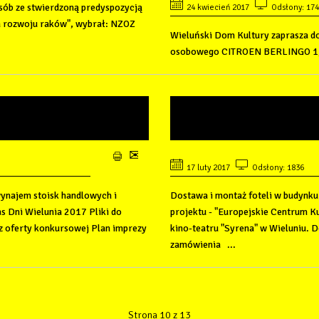
ób ze stwierdzoną predyspozycją
24 kwiecień 2017
Odsłony: 17
 rozwoju raków", wybrał: NZOZ
Wieluński Dom Kultury zaprasza d
osobowego CITROEN BERLINGO 1,9 D
IA OFERT NA
DOSTAWA I MON
KINA
17 luty 2017
Odsłony: 1836
wynajem stoisk handlowych i
Dostawa i montaż foteli w budynk
s Dni Wielunia 2017 Pliki do
projektu - "Europejskie Centrum Ku
 oferty konkursowej Plan imprezy
kino-teatru "Syrena" w Wieluniu. 
zamówienia ...
Strona 10 z 13