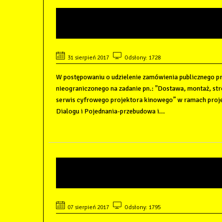
ZAWIADOMIENIE O WYBOR
CYFROWY PROJEKTOR KIN
31 sierpień 2017
Odsłony: 1728
W postępowaniu o udzielenie zamówienia publicznego p
nieograniczonego na zadanie pn.: "Dostawa, montaż, stro
serwis cyfrowego projektora kinowego” w ramach proje
Dialogu i Pojednania-przebudowa i...
NABÓR NA STANOWISKO K
KINA
07 sierpień 2017
Odsłony: 1795