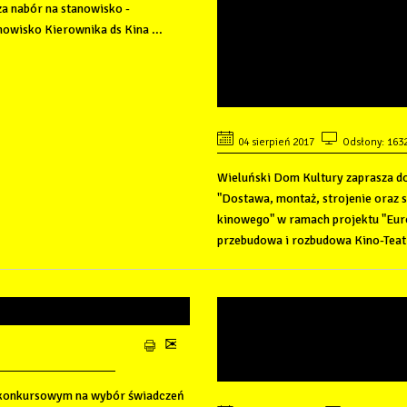
RAMACH PROJEK
a nabór na stanowisko -
CENTRUM KULTUR
owisko Kierownika ds Kina ...
POJEDNANIA-P
KINO-TEATRU "S
04 sierpień 2017
Odsłony: 163
Wieluński Dom Kultury zaprasza do
"Dostawa, montaż, strojenie oraz s
kinowego" w ramach projektu "Euro
przebudowa i rozbudowa Kino-Teatr
ZE OFERTY
ZAPROSZENIE D
SPRAWIE SPRZ
OSOBOWEGO
 konkursowym na wybór świadczeń