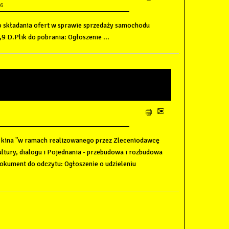
46
o składania ofert w sprawie sprzedaży samochodu
.Plik do pobrania: Ogłoszenie ...
TAŻ FOTELI W BUDYNKU
u kina "w ramach realizowanego przez Zleceniodawcę
ltury, dialogu i Pojednania - przebudowa i rozbudowa
Dokument do odczytu: Ogłoszenie o udzieleniu