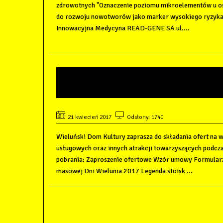
zdrowotnych "Oznaczenie poziomu mikroelementów u os
do rozwoju nowotworów jako marker wysokiego ryzyka
Innowacyjna Medycyna READ-GENE SA ul....
ZAPROSZENIE DO SKŁADAN
STOISKA HANDLOWE
21 kwiecień 2017
Odsłony: 1740
Wieluński Dom Kultury zaprasza do składania ofert na 
usługowych oraz innych atrakcji towarzyszących podcza
pobrania: Zaproszenie ofertowe Wzór umowy Formularz
masowej Dni Wielunia 2017 Legenda stoisk ...