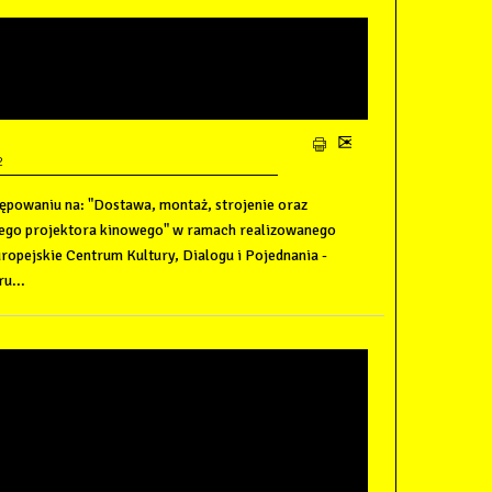
OTWARCIA OFERT NA
JEKTOR CYFROWY DO KINO
2
tępowaniu na: "Dostawa, montaż, strojenie oraz
owego projektora kinowego" w ramach realizowanego
ropejskie Centrum Kultury, Dialogu i Pojednania -
u...
GRANICZONY NA
AŻ, STROJENIE ORAZ
SŁUGI I SERWIS
JEKTORA KINOWEGO" W