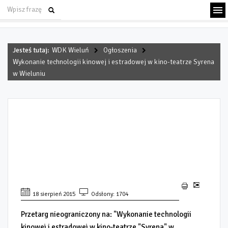
Jesteś tutaj:
WDK Wieluń
Ogłoszenia
Wykonanie technologii kinowej i estradowej w kino-teatrze Syrena
w Wieluniu
WYKONANIE TECHNOLOGII
KINOWEJ I ESTRADOWEJ W
KINO-TEATRZE SYRENA W
WIELUNIU
18 sierpień 2015
Odsłony: 1704
Przetarg nieograniczony na: "Wykonanie technologii
kinowej i estradowej w kino-teatrze "Syrena" w