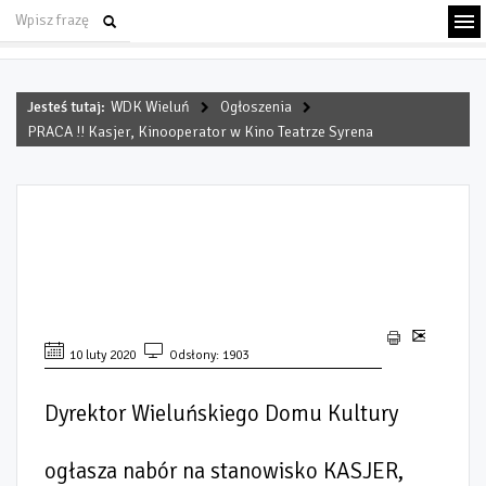
Jesteś tutaj:
WDK Wieluń
Ogłoszenia
PRACA !! Kasjer, Kinooperator w Kino Teatrze Syrena
PRACA !! KASJER,
KINOOPERATOR W KINO
TEATRZE SYRENA
10 luty 2020
Odsłony: 1903
Dyrektor Wieluńskiego Domu Kultury
ogłasza nabór na stanowisko KASJER,