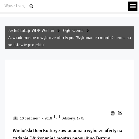
Jesteś tutaj:
WDK Wieluń
Ogłoszenia
Zawiadomienie o wyborze oferty pn. "Wykonanie i montaż neonu na
podstawie projektu"
ZAWIADOMIENIE O WYBORZE
OFERTY PN. "WYKONANIE I
MONTAŻ NEONU NA
PODSTAWIE PROJEKTU"
10 październik 2018
Odsłony: 1745
Wieluński Dom Kultury zawiadamia o wyborze oferty na
zadanie "Wykonanie i montaż neonu Kino Teatr w