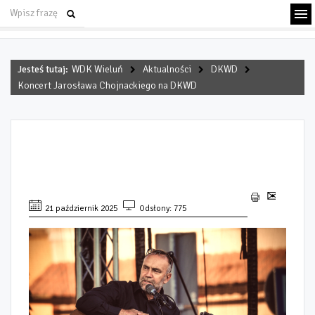
Jesteś tutaj:
WDK Wieluń
Aktualności
DKWD
Koncert Jarosława Chojnackiego na DKWD
KONCERT JAROSŁAWA
CHOJNACKIEGO NA DKWD
21 październik 2025
Odsłony: 775