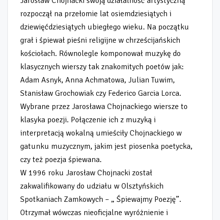
Jarosław Chojnacki swoją działalność artystyczną
rozpoczął na przełomie lat osiemdziesiątych i
dziewięćdziesiątych ubiegłego wieku. Na początku
grał i śpiewał pieśni religijne w chrześcijańskich
kościołach. Równolegle komponował muzykę do
klasycznych wierszy tak znakomitych poetów jak:
Adam Asnyk, Anna Achmatowa, Julian Tuwim,
Stanisław Grochowiak czy Federico Garcia Lorca.
Wybrane przez Jarosława Chojnackiego wiersze to
klasyka poezji. Połączenie ich z muzyką i
interpretacją wokalną umieściły Chojnackiego w
gatunku muzycznym, jakim jest piosenka poetycka,
czy też poezja śpiewana.
W 1996 roku Jarosław Chojnacki został
zakwalifikowany do udziału w Olsztyńskich
Spotkaniach Zamkowych – „ Śpiewajmy Poezję”.
Otrzymał wówczas nieoficjalne wyróżnienie i