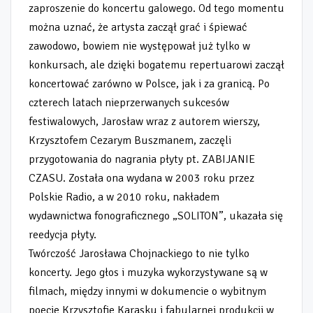
zaproszenie do koncertu galowego. Od tego momentu
można uznać, że artysta zaczął grać i śpiewać
zawodowo, bowiem nie występował już tylko w
konkursach, ale dzięki bogatemu repertuarowi zaczął
koncertować zarówno w Polsce, jak i za granicą. Po
czterech latach nieprzerwanych sukcesów
festiwalowych, Jarosław wraz z autorem wierszy,
Krzysztofem Cezarym Buszmanem, zaczęli
przygotowania do nagrania płyty pt. ZABIJANIE
CZASU. Została ona wydana w 2003 roku przez
Polskie Radio, a w 2010 roku, nakładem
wydawnictwa fonograficznego „SOLITON”, ukazała się
reedycja płyty.
Twórczość Jarosława Chojnackiego to nie tylko
koncerty. Jego głos i muzyka wykorzystywane są w
filmach, między innymi w dokumencie o wybitnym
poecie Krzysztofie Karasku i fabularnej produkcji w