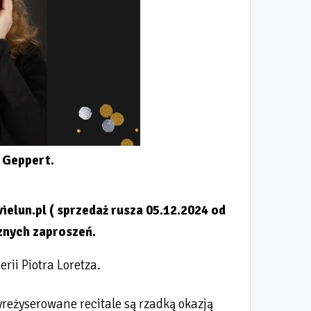
 Geppert.
ielun.pl ( sprzedaż rusza 05.12.2024 od
znych zaproszeń.
rii Piotra Loretza.
yreżyserowane recitale są rzadką okazją