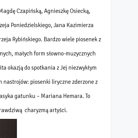
 Magdę Czapińską, Agnieszkę Osiecką,
eja Poniedzielskiego, Jana Kazimierza
eja Rybińskiego. Bardzo wiele piosenek z
dyjnych, małych form słowno-muzycznych
ita okazją do spotkania z Jej niezwykłym
 nastrojów: piosenki liryczne zderzone z
lasyka gatunku – Mariana Hemara. To
 prawdziwą charyzmą artyści.