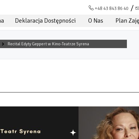
+48 43 843 86 40
na
Deklaracja Dostępności
O Nas
Plan Zaj
Recital Edyty Geppert w Kino-Teatrze Syrena
 KINO-TEATRZE SYRENA