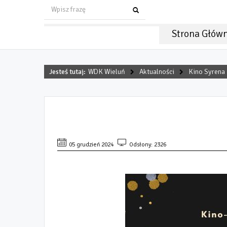
Strona Głów
Jesteś tutaj:
WDK Wieluń
Aktualności
Kino Syrena
RECITAL EDYTY GEPPERT W
05 grudzień 2024
Odsłony: 2326