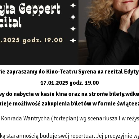
ie zapraszamy do Kino-Teatru Syrena na recital Edyty
17.01.2025 godz. 19.00
y do nabycia w kasie kina oraz na stronie bilety.wdkw
stnieje możliwość zakupienia biletów w formie świątec
 Konrada Wantrycha ( fortepian) wg scenariusza i w reżyse
lką starannością buduje swój repertuar. Jej precyzyjnie w