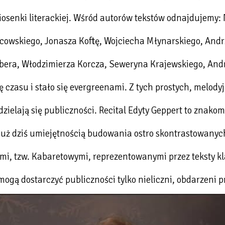
iosenki literackiej. Wśród autorów tekstów odnajdujemy:
owskiego, Jonasza Koftę, Wojciecha Młynarskiego, Andrz
bera, Włodzimierza Korcza, Seweryna Krajewskiego, Andrz
ę czasu i stało się evergreenami. Z tych prostych, melo
zielają się publiczności. Recital Edyty Geppert to znakom
 już dziś umiejętnością budowania ostro skontrastowanych
i, tzw. Kabaretowymi, reprezentowanymi przez teksty k
 mogą dostarczyć publiczności tylko nieliczni, obdarzeni