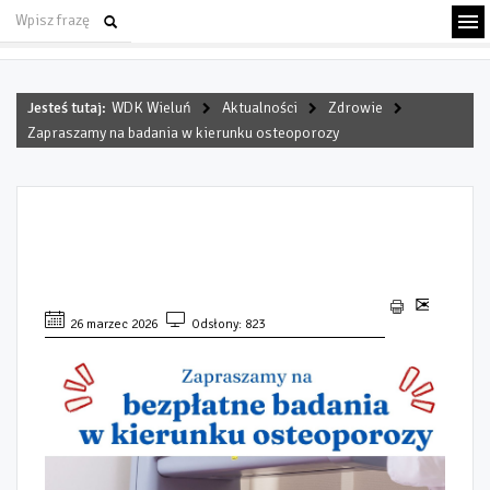
Jesteś tutaj:
WDK Wieluń
Aktualności
Zdrowie
Zapraszamy na badania w kierunku osteoporozy
ZAPRASZAMY NA BADANIA W
KIERUNKU OSTEOPOROZY
26 marzec 2026
Odsłony: 823