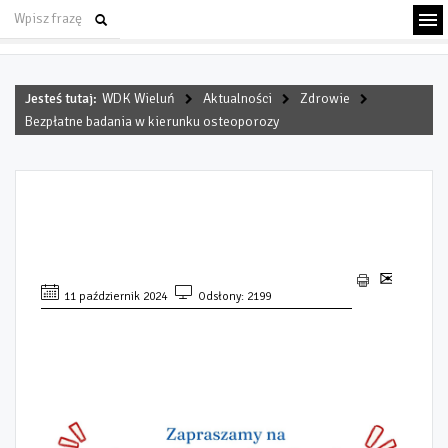
Jesteś tutaj:
WDK Wieluń
Aktualności
Zdrowie
Bezpłatne badania w kierunku osteoporozy
BEZPŁATNE BADANIA W
KIERUNKU OSTEOPOROZY
11 październik 2024
Odsłony: 2199