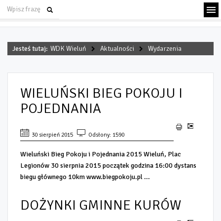
Jesteś tutaj:
WDK Wieluń
Aktualności
Wydarzenia
WIELUŃSKI BIEG POKOJU I
POJEDNANIA
30 sierpień 2015
Odsłony: 1590
Wieluński Bieg Pokoju i Pojednania 2015 Wieluń, Plac
Legionów 30 sierpnia 2015 początek godzina 16:00 dystans
biegu głównego 10km www.biegpokoju.pl ...
DOŻYNKI GMINNE KURÓW