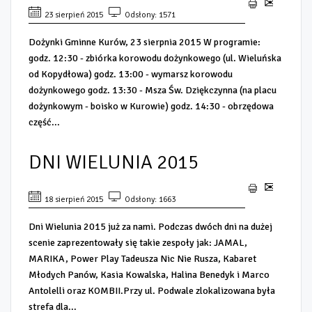
23 sierpień 2015
Odsłony: 1571
Dożynki Gminne Kurów, 23 sierpnia 2015 W programie:
godz. 12:30 - zbiórka korowodu dożynkowego (ul. Wieluńska
od Kopydłowa) godz. 13:00 - wymarsz korowodu
dożynkowego godz. 13:30 - Msza Św. Dziękczynna (na placu
dożynkowym - boisko w Kurowie) godz. 14:30 - obrzędowa
część...
DNI WIELUNIA 2015
18 sierpień 2015
Odsłony: 1663
Dni Wielunia 2015 już za nami. Podczas dwóch dni na dużej
scenie zaprezentowały się takie zespoły jak: JAMAL,
MARIKA, Power Play Tadeusza Nic Nie Rusza, Kabaret
Młodych Panów, Kasia Kowalska, Halina Benedyk i Marco
Antolelli oraz KOMBII.Przy ul. Podwale zlokalizowana była
strefa dla...