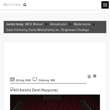
Jesteś tutaj:
WDK Wieluń
Aktualności
Wydarzenia
Gala Orkiestry Ziemi Wieluńskiej im. Zbigniewa Chudego
GALA ORKIESTRY ZIEMI
WIELUŃSKIEJ IM. ZBIGNIEWA
CHUDEGO
26 luty 2026
Odsłony: 589