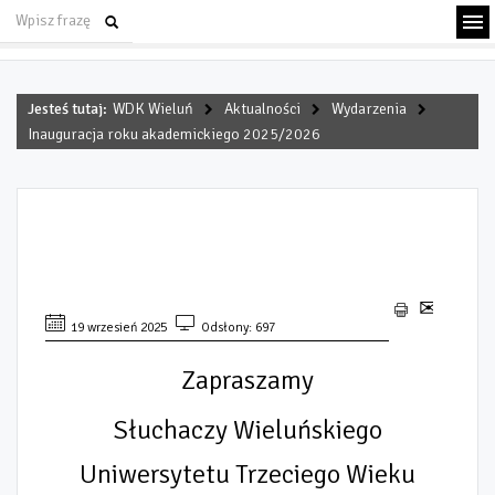
Jesteś tutaj:
WDK Wieluń
Aktualności
Wydarzenia
Inauguracja roku akademickiego 2025/2026
INAUGURACJA ROKU
AKADEMICKIEGO 2025/2026
19 wrzesień 2025
Odsłony: 697
Zapraszamy
Słuchaczy Wieluńskiego
Uniwersytetu Trzeciego Wieku