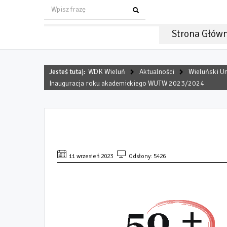
Strona Głów
Jesteś tutaj:
WDK Wieluń
Aktualności
Wieluński Un
Inauguracja roku akademickiego WUTW 2023/2024
INAUGURACJA ROKU AKAD
11 wrzesień 2023
Odsłony: 5426